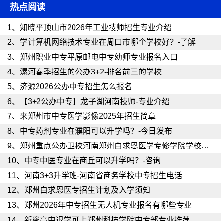
热点阅读
1、
知晓平顶山市2026年工业技师招生专业介绍
2、
学计算机网络技术专业在周口市哪个学校好？-了解
3、
郑州职业中专平原邮电中专幼师专业报名入口
4、
漯河春季招生的公办3+2-排名前三的学校
5、
济源2026公办中专招生怎么报名
6、
【3+2公办中专】龙子湖河南技师-专业介绍
7、
来郑州市中专医学影像2025年招生简章
8、
中专药剂专业在濮阳可以升学吗？-今日发布
9、
郑州重点公办卫校河南郑州白求恩医学专修学院学校电话
10、
中专中医专业在商丘可以升学吗？-咨询
11、
河南3+3升学班-河南省商务学校中专招生电话
12、
郑州白求恩医专招生计划及入学须知
13、
郑州2026年中专招生无人机专业报名有哪些专业
14、
新密高中退学可上郑州科技学院中专部专业推荐