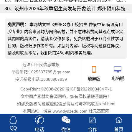
30、
汝州市2026年秋季招生美发与形象设计-郑州硕川科技中等专业学校
免责声明：
本网站文章《
郑州公办卫校招生-仲景中专 有没有口
腔专业
》内容来源均为网络转载，并不意味着赞同其观点或证实
其内容的真实性，请读者仅作参考。免费转载出于非商业性学习
目的，版权归原作者所有。如您对内容、版权等问题存在异议，
请及时联系本站，我们将在48小时内核实处理。
违法和不良信息举报
举报邮箱:1025337785@qq.com
电脑版
触屏版
投诉举报电话:15388907839
CopyRight ©2008-2026
湘ICP备2022000464号-1
文中图片素材均来源网络，如有侵权请
联系删除
！
如涉及版权问题或虚假信息请及时与本站联系
xml
-
html
本网站唯一域名 www.dydzedu.com 杜元高职网
QQ
电话
微信
合作
首页