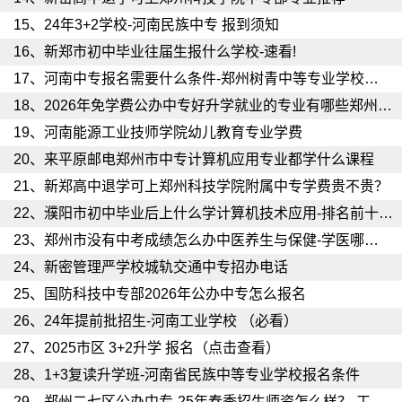
15、
24年3+2学校-河南民族中专 报到须知
16、
新郑市初中毕业往届生报什么学校-速看!
17、
河南中专报名需要什么条件-郑州树青中等专业学校（家长必读）
18、
2026年免学费公办中专好升学就业的专业有哪些郑州财税金融职业学院（学姐推荐）
19、
河南能源工业技师学院幼儿教育专业学费
20、
来平原邮电郑州市中专计算机应用专业都学什么课程
21、
新郑高中退学可上郑州科技学院附属中专学费贵不贵？
22、
濮阳市初中毕业后上什么学计算机技术应用-排名前十的中专学校
23、
郑州市没有中考成绩怎么办中医养生与保健-学医哪个学校好
24、
新密管理严学校城轨交通中专招办电话
25、
国防科技中专部2026年公办中专怎么报名
26、
24年提前批招生-河南工业学校 （必看）
27、
2025市区 3+2升学 报名（点击查看）
28、
1+3复读升学班-河南省民族中等专业学校报名条件
29、
郑州二七区公办中专-25年春季招生师资怎么样？-工业中专学校