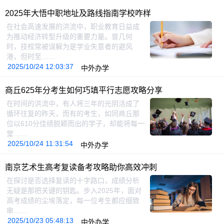
2025年大悟中职地址及路线指南学校咋样
在社会高速发展的洪流中，职业教育日益成
为推动经济转型升级的重要力量。曾几何
时，技校常被误解为是学业失意者的避风
港，但时至……
2025/10/24 12:03:37
中外办学
商丘625年分考生如何巧填平行志愿攻略分享
在时间的洪流中，有人将三年的光阴活成了
循环往复的昨天，而有的考生，如同商丘那
位以610分佳绩脱颖而出的学子，却能将每一
堂……
2025/10/24 11:31:54
中外办学
南京艺术生高考复读备考攻略助你高效冲刺
在探讨是否选择复读的十字路口，成绩分析
无疑是那把关键的钥匙。步入2025年，面对
高考成绩的尘埃落定，每一位考生都应细致
审……
2025/10/23 05:48:13
中外办学