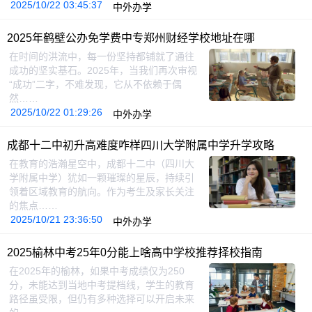
2025/10/22 03:45:37
中外办学
2025年鹤壁公办免学费中专郑州财经学校地址在哪
在时间的洪流中，每一份坚持都铺就了通往
成功的坚实基石。2025年，当我们再次审视
“成功”二字，不难发现，它从不依赖于偶
然……
2025/10/22 01:29:26
中外办学
成都十二中初升高难度咋样四川大学附属中学升学攻略
在教育的浩瀚星空中，成都十二中（四川大
学附属中学）犹如一颗璀璨的星辰，持续引
领着区域教育的航向。作为考生及家长关注
的焦点……
2025/10/21 23:36:50
中外办学
2025榆林中考25年0分能上啥高中学校推荐择校指南
在2025年的榆林，如果中考成绩仅为250
分，未能达到当地中考提档线，学生的教育
路径虽受限，但仍有多种选择可以开启未来