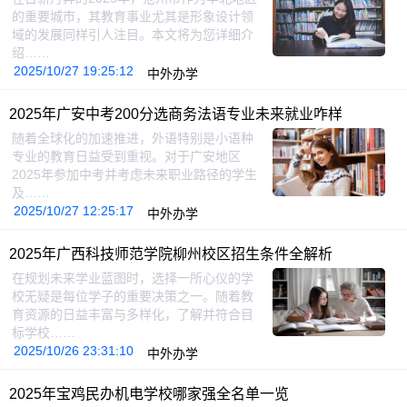
的重要城市，其教育事业尤其是形象设计领
域的发展同样引人注目。本文将为您详细介
绍……
2025/10/27 19:25:12
中外办学
2025年广安中考200分选商务法语专业未来就业咋样
随着全球化的加速推进，外语特别是小语种
专业的教育日益受到重视。对于广安地区
2025年参加中考并考虑未来职业路径的学生
及……
2025/10/27 12:25:17
中外办学
2025年广西科技师范学院柳州校区招生条件全解析
在规划未来学业蓝图时，选择一所心仪的学
校无疑是每位学子的重要决策之一。随着教
育资源的日益丰富与多样化，了解并符合目
标学校……
2025/10/26 23:31:10
中外办学
2025年宝鸡民办机电学校哪家强全名单一览