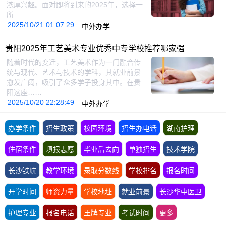
浓厚兴趣。面对即将到来的2025年，选择一
所……
2025/10/21 01:07:29
中外办学
贵阳2025年工艺美术专业优秀中专学校推荐哪家强
随着时代的变迁，工艺美术作为一门融合传
统与现代、艺术与技术的学科，其就业前景
愈发广阔，吸引了众多学子投身其中。在贵
阳这座……
2025/10/20 22:28:49
中外办学
办学条件
招生政策
校园环境
招生办电话
湖南护理
住宿条件
填报志愿
毕业后去向
单独招生
技术学院
长沙铁航
教学环境
录取分数线
学校排名
报名时间
开学时间
师资力量
学校地址
就业前景
长沙华中医卫
护理专业
报名电话
王牌专业
考试时间
更多