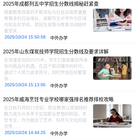
2025年成都列五中学招生分数线揭秘赶紧查
随着教育改革的不断深化与社会对高质量教
育需求的日益增长，成都列五中学作为区域
内知名的学府，其招生政策与教育活动始终
备受关……
2025/10/24 15:50:58
中外办学
2025年山东煤炭技师学院招生分数线及要求详解
在快速变化的2025年，学生们面临着前所未
有的挑战与机遇。在这个知识爆炸的时代，
通过个人努力追求高分，同时学会在纷繁复
杂……
2025/10/24 15:13:05
中外办学
2025年威海烹饪专业学校哪家强排名推荐择校攻略
在日新月异的21世纪，职业教育以其独特的
魅力成为众多学子实现职业梦想的桥梁。烹
饪专业，作为融合了艺术、科学与文化的综
合性……
2025/10/24 14:44:25
中外办学