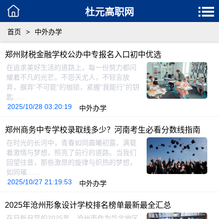
杜元高职网
首页
>
中外办学
郑州财税金融学校公办中专报名入口初中优选
在追求美好生活的道路上，每一份努力都闪
耀着不凡的光芒。不怨天尤人，不轻言放
弃，摒弃“不可能”的枷锁，紧握“我能行”的钥
匙……
2025/10/28 03:20:19
中外办学
郑州商务中专学校录取线多少？河南考生必看分数线指南
在时光的长河中，青春如同晨曦初露，满载
着激情与梦想，照亮了前行的道路。当我们
回望往昔，那些激昂的旋律与炽热的梦想，
如同璀……
2025/10/27 21:19:53
中外办学
2025年沧州形象设计学校排名榜单最新最全汇总
在日新月异的2025年，沧州市作为华北地区