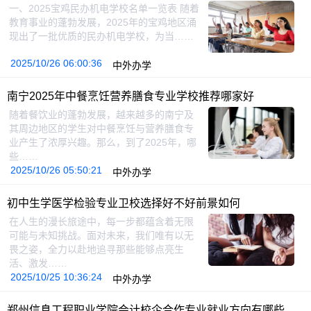
一、2025宝鸡民办机电学校名单一览表 随着
教育事业的蓬勃发展，2025年的宝鸡地区涌
现出了一批优质的民办机电学校，为当……
2025/10/26 06:00:36
中外办学
南宁2025年中餐烹饪营养膳食专业学校推荐哪家好
随着餐饮业的蓬勃发展，越来越多的南宁及
其周边地区的学生对中餐烹饪与营养膳食专
业产生了浓厚兴趣。那么，到了2025年，哪
些……
2025/10/26 05:50:21
中外办学
初中生学医学检验专业卫校选择好不好前景如何
在人生的漫长旅途中，每一步都蕴含着无限
可能与未知挑战。面对未来，我们唯有以无
畏之姿，全力以赴地追寻那些能够点亮生
活、激发……
2025/10/25 10:36:24
中外办学
郑州信息工程职业学院会计校企合作专业就业方向有哪些