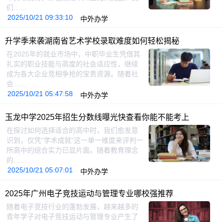
们……
2025/10/21 09:33:10
中外办学
升学季来袭湖南省艺术学校录取难度如何轻松揭秘
在2025年的就业市场中，中职毕业生凭借其
扎实的职业技能与高度的社会适应性，继续
成为各大企业竞相争抢的宝贵资源。随着社
会……
2025/10/21 05:47:58
中外办学
玉龙中学2025年招生分数线曝光快查看你能不能考上
在探讨如何选择适合的高中时，我们愈发意
识到，仅凭“学术成就”这一单一维度来评判一
所高中的综合实力已显片面。随着教育理念
的……
2025/10/21 05:07:01
中外办学
2025年广州电子竞技运动与管理专业哪校强推荐
随着电子竞技行业的蓬勃发展，越来越多的
青年学子对电子竞技运动与管理专业产生了