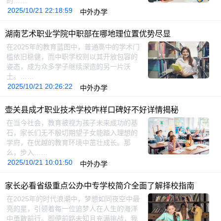
的……
2025/10/21 22:18:59
中外办学
湖南艺术职业学院中职部在哪地理位置优势尽显
在2025年的教育蓝图中，普通高中的学术门
槛依旧稳健，而中职学校则以其开放包容的
姿态，成为众多学子继续深造的另一片沃
土。……
2025/10/21 20:26:22
中外办学
壶关县成才职业技术学校咋样口碑好不好详情揭秘
在当今社会，教育被视为孩子未来成功的基
石，家长们无不殷切期望子女能踏入理想的
学府，在优越的教育环境中茁壮成长。那
么，步入……
2025/10/21 10:01:50
中外办学
家长必看省级重点公办中专学校简介全面了解择校指南
在2025年的时代浪潮中，梦想如同夜空中最
亮的星，引领着每一位追梦人在人生的海洋
中勇敢前行。即便前路未知且充满挑战，我