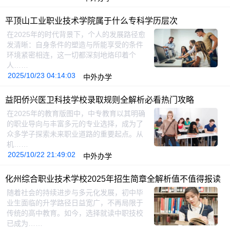
平顶山工业职业技术学院属于什么专科学历层次
在2025年的时代背景下，个人的发展路径愈
发清晰：自身条件的塑造与所能享受的条件
环境紧密相连，这一切都深刻地烙印着个
人……
2025/10/23 04:14:03
中外办学
益阳侨兴医卫科技学校录取规则全解析必看热门攻略
在2025年的教育版图中，中专教育以其明确
的职业导向与丰富多元的专业选择，成为了
众多学子探索未来职业道路的重要起点。从
机……
2025/10/22 21:49:02
中外办学
化州综合职业技术学校2025年招生简章全解析值不值得报读
随着社会的持续进步与多元化发展，初中毕
业生面临的升学路径日益宽广，不再局限于
传统的高中教育。如今，选择就读中职技校
已成为……