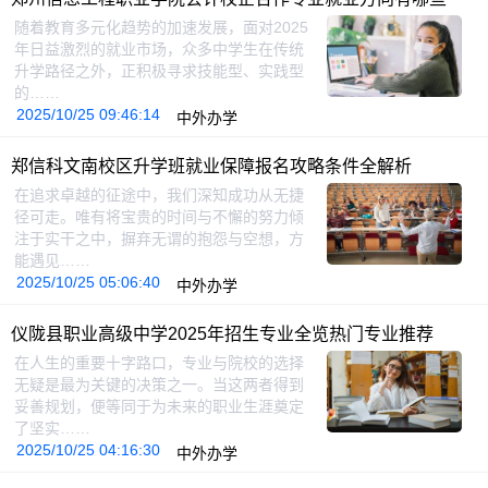
随着教育多元化趋势的加速发展，面对2025
年日益激烈的就业市场，众多中学生在传统
升学路径之外，正积极寻求技能型、实践型
的……
2025/10/25 09:46:14
中外办学
郑信科文南校区升学班就业保障报名攻略条件全解析
在追求卓越的征途中，我们深知成功从无捷
径可走。唯有将宝贵的时间与不懈的努力倾
注于实干之中，摒弃无谓的抱怨与空想，方
能遇见……
2025/10/25 05:06:40
中外办学
仪陇县职业高级中学2025年招生专业全览热门专业推荐
在人生的重要十字路口，专业与院校的选择
无疑是最为关键的决策之一。当这两者得到
妥善规划，便等同于为未来的职业生涯奠定
了坚实……
2025/10/25 04:16:30
中外办学