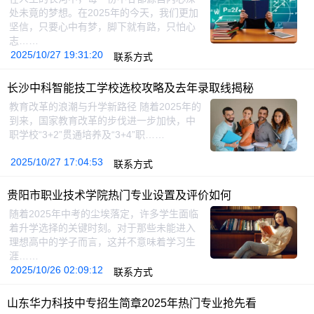
处未竟的梦想。在2025年的今天，我们更加
坚信，只要心中有梦，脚下就有路，只怕心
志……
2025/10/27 19:31:20
联系方式
长沙中科智能技工学校选校攻略及去年录取线揭秘
教育改革的浪潮与升学新路径 随着2025年的
到来，国家教育改革的步伐进一步加快，中
职学校“3+2”贯通培养及“3+4”职……
2025/10/27 17:04:53
联系方式
贵阳市职业技术学院热门专业设置及评价如何
随着2025年中考的尘埃落定，许多学生面临
着升学选择的关键时刻。对于那些未能进入
理想高中的学子而言，这并不意味着学习生
涯……
2025/10/26 02:09:12
联系方式
山东华力科技中专招生简章2025年热门专业抢先看