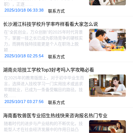
职），正逐……
2025/10/18 06:33:38
联系方式
长沙湘江科技学校升学率咋样看看大家怎么说
在”全民创业，万众创新”的2025年时代背景
下，掌握一技之长已成为职场竞争的硬核实
力，而拥有独特技能更是个人在职场上脱
颖……
2025/10/18 02:25:54
联系方式
湖南炎培技工学校Top3好考吗入学攻略必看
在2025年的教育版图上，对于初中毕业生而
言，选择进入技校学习一门实用技术或追求
早期就业，已成为一条备受瞩目的路径。技
校……
2025/10/17 03:27:56
联系方式
海南畜牧兽医专业招生热线快来咨询报名热门专业
随着时代的进步与产业结构的不断优化，技
能型人才在社会经济发展中的作用日益凸