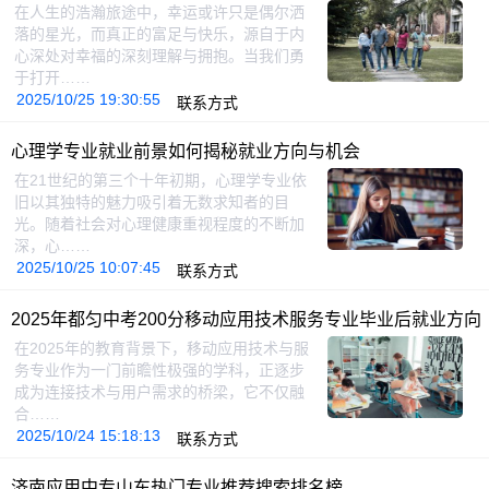
在人生的浩瀚旅途中，幸运或许只是偶尔洒
落的星光，而真正的富足与快乐，源自于内
心深处对幸福的深刻理解与拥抱。当我们勇
于打开……
2025/10/25 19:30:55
联系方式
心理学专业就业前景如何揭秘就业方向与机会
在21世纪的第三个十年初期，心理学专业依
旧以其独特的魅力吸引着无数求知者的目
光。随着社会对心理健康重视程度的不断加
深，心……
2025/10/25 10:07:45
联系方式
2025年都匀中考200分移动应用技术服务专业毕业后就业方向
在2025年的教育背景下，移动应用技术与服
务专业作为一门前瞻性极强的学科，正逐步
成为连接技术与用户需求的桥梁，它不仅融
合……
2025/10/24 15:18:13
联系方式
济南应用中专山东热门专业推荐搜索排名榜