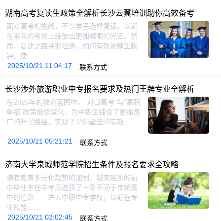
湖南高考复读生政策全解析长沙云翼培训助你高效备考
面对高考的挑战，不少学子选择复读，以期
在来年的考场上绽放出更加耀眼的光芒。然
而，复读之路并非坦途，如何有效调整生物
钟，使……
2025/10/21 11:04:17
联系方式
长沙涉外旅游职业中专报名要求及热门王牌专业全解析
在2025年的教育蓝图中，”对口高考”与”高职
单招”政策继续深化，为中职生铺设了更加宽
广的升学路径，实现了学历壁垒的有效……
2025/10/21 05:21:21
联系方式
济南大学泉城师范学院招生条件及报名要求全攻略
随着教育多元化趋势的加剧，越来越多的初
中毕业生在中考后选择了一条不同于传统高
中的道路——进入中职中专学校，以期在专
业技能……
2025/10/21 02:02:45
联系方式