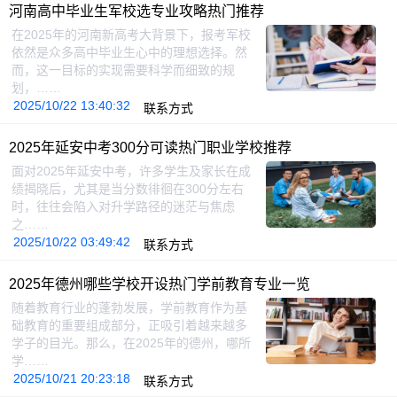
河南高中毕业生军校选专业攻略热门推荐
在2025年的河南新高考大背景下，报考军校
依然是众多高中毕业生心中的理想选择。然
而，这一目标的实现需要科学而细致的规
划，……
2025/10/22 13:40:32
联系方式
2025年延安中考300分可读热门职业学校推荐
面对2025年延安中考，许多学生及家长在成
绩揭晓后，尤其是当分数徘徊在300分左右
时，往往会陷入对升学路径的迷茫与焦虑
之……
2025/10/22 03:49:42
联系方式
2025年德州哪些学校开设热门学前教育专业一览
随着教育行业的蓬勃发展，学前教育作为基
础教育的重要组成部分，正吸引着越来越多
学子的目光。那么，在2025年的德州，哪所
学……
2025/10/21 20:23:18
联系方式