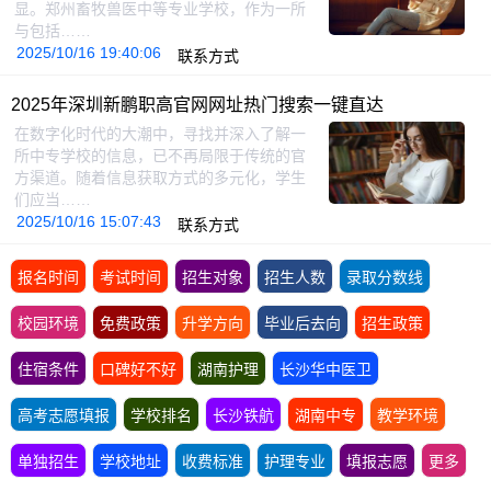
显。郑州畜牧兽医中等专业学校，作为一所
与包括……
2025/10/16 19:40:06
联系方式
2025年深圳新鹏职高官网网址热门搜索一键直达
在数字化时代的大潮中，寻找并深入了解一
所中专学校的信息，已不再局限于传统的官
方渠道。随着信息获取方式的多元化，学生
们应当……
2025/10/16 15:07:43
联系方式
报名时间
考试时间
招生对象
招生人数
录取分数线
校园环境
免费政策
升学方向
毕业后去向
招生政策
住宿条件
口碑好不好
湖南护理
长沙华中医卫
高考志愿填报
学校排名
长沙铁航
湖南中专
教学环境
单独招生
学校地址
收费标准
护理专业
填报志愿
更多