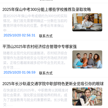
2025年保山中考300分能上哪些学校推荐及录取攻略
面对2025年保山中考成绩约为300分的实际
情况，我们首先需要明确这一分数在当前的
教育环境中所处的位置。参考近年来保山
中……
2025/10/20 02:56:31
联系方式
平顶山2025年农村经济综合管理中专哪家强
随着农业现代化的加速推进，农村经济综合
管理作为连接传统农业与现代市场经济的桥
梁，正吸引着越来越多初中毕业生的关注。
在平顶……
2025/10/20 01:06:59
联系方式
2025年长沙轨道交通学院中职部特色更新全览吸引你的眼球
在快速变迁的2025年，中职教育以其精准对
接社会需求、强化职业技能培养的特点，成
为了连接教育与就业的重要桥梁。长沙轨道
交……