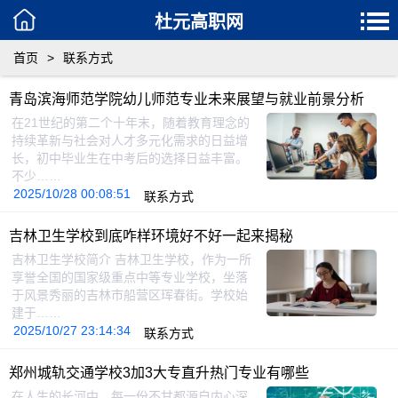
杜元高职网
首页
>
联系方式
青岛滨海师范学院幼儿师范专业未来展望与就业前景分析
在21世纪的第二个十年末，随着教育理念的
持续革新与社会对人才多元化需求的日益增
长，初中毕业生在中考后的选择日益丰富。
不少……
2025/10/28 00:08:51
联系方式
吉林卫生学校到底咋样环境好不好一起来揭秘
吉林卫生学校简介 吉林卫生学校，作为一所
享誉全国的国家级重点中等专业学校，坐落
于风景秀丽的吉林市船营区珲春街。学校始
建于……
2025/10/27 23:14:34
联系方式
郑州城轨交通学校3加3大专直升热门专业有哪些
在人生的长河中，每一份不甘都源自内心深