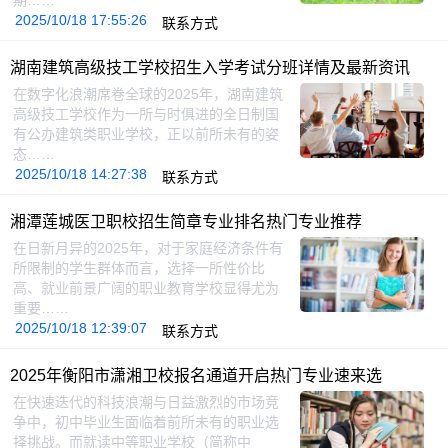
期……
2025/10/18 17:55:26
联系方式
湖南建筑高级技工学校招生入学考试分班详情及最新资讯
在数字化浪潮席卷全球的2025年，湖南建筑
高级技工学校作为一所与时俱进的全日制国
有公办建筑类职业学校，正以前所未有的姿
态……
2025/10/18 14:27:38
联系方式
湘潭莲城医卫职校招生简章专业排名热门专业推荐
在日新月异的2025年，对于家庭经济条件有
所限制的学生群体而言，选择一所性价比
高、就业前景广阔的职业教育学校显得尤为
重要……
2025/10/18 12:39:07
联系方式
2025年衡阳市潇湘卫校报名通道开启热门专业速来选
在快速迭代的科技浪潮与日益激烈的市场竞
争中，初中毕业生面临着前所未有的职业选
择挑战。而就读中等职业学校（简称中