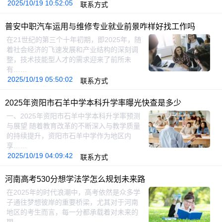
2025/10/19 10:52:05
联系方式
普安中职汽车运用与维修专业就业前景咋样好找工作吗
在21世纪的第三个十年初期，即2025年，随
着社会经济的飞速发展和产业结构的深刻调
整，技术技能型人才的需求迎来了前所未
有……
2025/10/19 05:50:02
联系方式
2025年资阳市石羊中学本科升学率曝光快查是多少
一、2025年资阳市石羊中学本科升学率预测
与展望 随着教育改革的不断深入与教学质量
的持续提升，资阳市石羊中学作为地区内
享……
2025/10/19 04:09:42
联系方式
河南高考530分想学法学怎么规划未来路
在2025年的时代浪潮中，高考依然是众多学
子通往梦想彼岸的重要桥梁，尤其对于河南
地区的考生而言，每一分都承载着对未来的