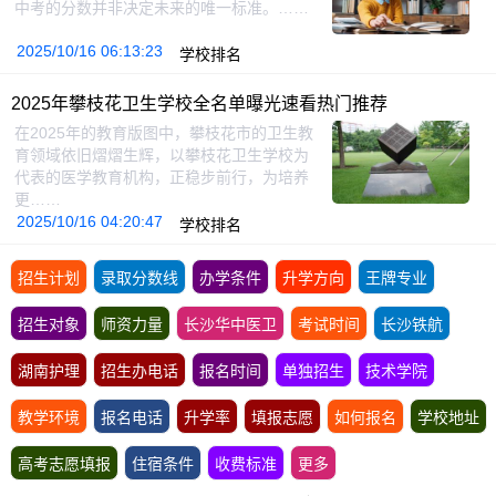
中考的分数并非决定未来的唯一标准。……
2025/10/16 06:13:23
学校排名
2025年攀枝花卫生学校全名单曝光速看热门推荐
在2025年的教育版图中，攀枝花市的卫生教
育领域依旧熠熠生辉，以攀枝花卫生学校为
代表的医学教育机构，正稳步前行，为培养
更……
2025/10/16 04:20:47
学校排名
招生计划
录取分数线
办学条件
升学方向
王牌专业
招生对象
师资力量
长沙华中医卫
考试时间
长沙铁航
湖南护理
招生办电话
报名时间
单独招生
技术学院
教学环境
报名电话
升学率
填报志愿
如何报名
学校地址
高考志愿填报
住宿条件
收费标准
更多