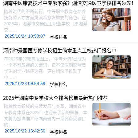
湖南中医康复技术中专哪家强？湘潭交通医卫学校排名领先！
随着时代的不断前行，中等职业教育在培养
技能型人才方面扮演着愈发重要的角色。在
2025年，湘潭市交通医卫职业学校（原湘潭
交……
2025/10/24 10:59:07
学校排名
河南仲景国医专修学校招生简章重点卫校热门报名中
在2025年的教育版图上，”中考分流”已成为
一个不可忽视的关键词，它不仅深刻影响着
学生的学业路径选择，更在悄然间推动了
中……
2025/10/23 09:54:59
学校排名
2025年湖南中专学校大全排名榜单最新热门推荐
随着教育领域的持续发展与变革，湖南省中
专教育体系在2025年也迎来了新的面貌。本
文将为您详细介绍湖南省内一系列备受瞩目
的……
2025/10/22 16:42:50
学校排名