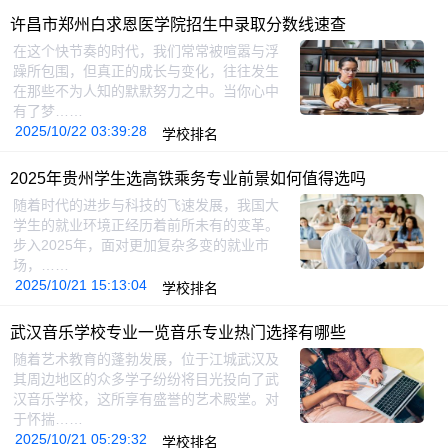
许昌市郑州白求恩医学院招生中录取分数线速查
在这个快节奏的时代，我们常常被喧嚣与浮
躁所包围，但真正的成长与变化，往往发生
在那些不为人知的默默努力之中。当你心中
有了梦……
2025/10/22 03:39:28
学校排名
2025年贵州学生选高铁乘务专业前景如何值得选吗
随着时代的进步与科技的飞速发展，我国大
学生的就业环境正经历着前所未有的变革。
步入2025年，面对更加复杂多变的就业市
场，……
2025/10/21 15:13:04
学校排名
武汉音乐学校专业一览音乐专业热门选择有哪些
随着艺术教育的蓬勃发展，位于江城武汉及
其周边地区的众多学子纷纷将目光投向了武
汉音乐学校，这所享有盛誉的艺术殿堂。对
于怀揣……
2025/10/21 05:29:32
学校排名