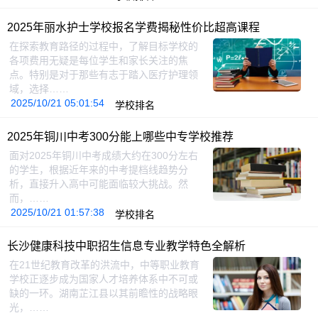
2025年丽水护士学校报名学费揭秘性价比超高课程
在探索教育路径的过程中，了解目标学校的
各项费用无疑是每位学生和家长关注的焦
点。特别是对于那些有志于踏入医疗护理领
域，选择……
2025/10/21 05:01:54
学校排名
2025年铜川中考300分能上哪些中专学校推荐
面对2025年铜川中考成绩大约在300分左右
的学生，根据近年来的中考提档线趋势分
析，直接升入高中可能面临较大挑战。然
而，……
2025/10/21 01:57:38
学校排名
长沙健康科技中职招生信息专业教学特色全解析
在21世纪教育改革的洪流中，中等职业教育
学校正逐步成为国家人才培养体系中不可或
缺的一环。湖南芷江县以其前瞻性的战略眼
光，……