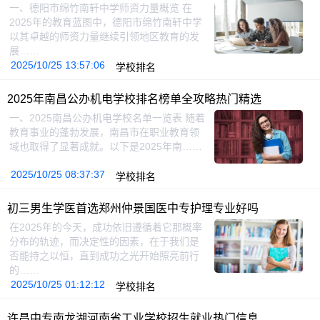
一、德阳市绵竹南轩中学师资力量概览 在
2025年的教育蓝图中，德阳市绵竹南轩中学
以其卓越的师资力量继续引领地区教育的发
展……
2025/10/25 13:57:06
学校排名
2025年南昌公办机电学校排名榜单全攻略热门精选
一、2025南昌公办机电学校名单一览表 随着
教育事业的蓬勃发展，南昌市在职业教育领
域也取得了显著成就。以下是2025年南……
2025/10/25 08:37:37
学校排名
初三男生学医首选郑州仲景国医中专护理专业好吗
在2025年的今天，成功依旧遵循着它那概率
分布的轨迹，而决定性的因素，在于我们是
否能持之以恒，直到成功之光开始照亮前行
的……
2025/10/25 01:12:12
学校排名
许昌中专南龙湖河南省工业学校招生就业热门信息