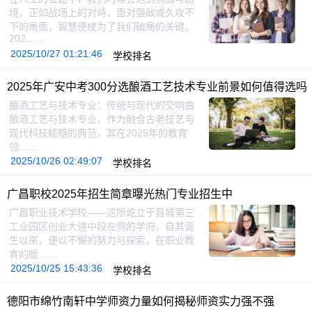
境，正如战场上的对峙，面对强敌或久攻不
下的局面，智慧便成为了我们破局的关键。
202……
2025/10/27 01:21:46
学校排名
2025年广安中考300分选酿酒工艺技术专业前景如何值得选吗
酿酒工艺与技术专业：传统与现代的交响曲
酿酒工艺与技术专业，作为融合古老技艺与
现代科技精髓的典范，其在2025年的教育
领……
2025/10/26 02:49:07
学校排名
广昌职校2025年招生简章曝光热门专业招生中
广昌职业技术学校——这所屹立于县城第三
工业园区创业大道中段左侧的学府，自其诞
生以来，便以不懈的努力与探索，在职业教
育的版……
2025/10/25 15:43:36
学校排名
德阳市绵竹南轩中学师资力量如何揭秘师资实力强不强