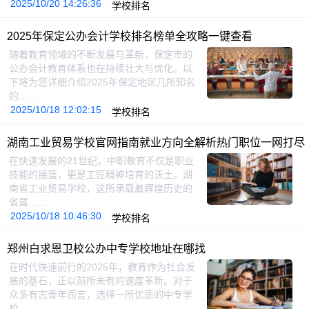
2025/10/20 14:26:36
学校排名
2025年保定公办会计学校排名榜单全攻略一键查看
随着教育领域的不断发展与革新，保定市的
公办会计教育体系也在持续壮大与优化。以
下将为您详细介绍2025年保定地区几所知名
的……
2025/10/18 12:02:15
学校排名
湖南工业贸易学校官网指南就业方向全解析热门职位一网打尽
在快速发展的21世纪，中职教育不仅是职业
技能的摇篮，更是工匠精神培育的沃土。湖
南省工业贸易学校，这所承载着辉煌历史的
省属……
2025/10/18 10:46:30
学校排名
郑州白求恩卫校公办中专学校地址在哪找
在时代快速前行的2025年，教育作为社会发
展的基石，正以前所未有的速度革新。对于
众多有志青年而言，选择一所优质的中专学
校……