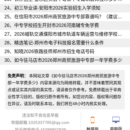
24、
初三毕业读-安阳市2026实验招生入学须知
25、
在信阳市2026郑州商贸旅游中专部靠谱吗？（建议收藏）
26、
中专学校招生开封市2026河南辅专免学费
27、
2026城轨交通濮阳市城市轨道车辆运营与维修学校环境怎么样
28、
精选笔记-郑州市电子科技报名需要什么条件
29、
知晓2026铁路技师郑州市招生电话号码
30、
如今驻马店市2026郑州商贸旅游中专部一年学费多少
免责声明：
本网站文章《
如今驻马店市2026郑州商贸旅游中专
部一年学费多少
》内容来源均为网络转载，并不意味着赞同其观
点或证实其内容的真实性，请读者仅作参考。免费转载出于非商
业性学习目的，版权归原作者所有。如您对内容、版权等问题存
在异议，请及时联系本站，我们将在48小时内核实处理。
违法和不良信息举报
举报邮箱:1025337785@qq.com
电脑版
触屏版
投诉举报电话:15388907839