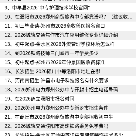
9、
中牟县2026"中专护理技术学校官网"
10、
在濮阳市2026郑州商贸旅游中专部靠谱吗？（建议收藏）
11、
初三毕业读-郑州市2026畜牧兽医报名窗口
12、
2026城轨交通焦作市汽车应用维修专业详细介绍
13、
初中起点-金水区2026外资管理学校环境怎么样
14、
到2026铁路技师三门峡市一年学费多少
15、
初中起点-郑州市2026年仲景国医收费标准
16、
长沙招生-2026硕川中等洛阳市地址在哪
17、
河南南招生-许昌市电子科技报名有什么要求
18、
2026郑州电力郑州公办中专开封市招生电话号码
19、
在2026鹤立濮阳市报名时间
20、
2026郑州电力郑州公办中专新乡市招生条件
21、
在商丘市2026郑州商贸旅游中专部招收初中生
22、
2026城轨交通濮阳市高速铁路乘务免学费吗
23、
长沙招生-金水区实验中等读中专建筑装饰技术多少钱一年