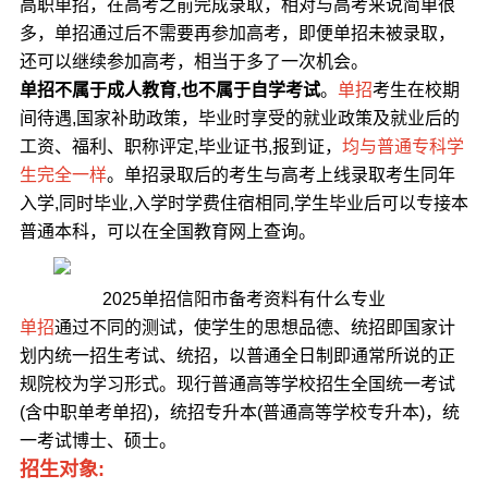
高职单招，在高考之前完成录取，相对与高考来说简单很
多，单招通过后不需要再参加高考，即便单招未被录取，
还可以继续参加高考，相当于多了一次机会。
单招不属于成人教育,也不属于自学考试
。
单招
考生在校期
间待遇,国家补助政策，毕业时享受的就业政策及就业后的
工资、福利、职称评定,毕业证书,报到证，
均与普通专科学
生完全一样
。单招录取后的考生与高考上线录取考生同年
入学,同时毕业,入学时学费住宿相同,学生毕业后可以专接本
普通本科，可以在全国教育网上查询。
2025单招信阳市备考资料有什么专业
单招
通过不同的测试，使学生的思想品德、统招即国家计
划内统一招生考试、统招，以普通全日制即通常所说的正
规院校为学习形式。现行普通高等学校招生全国统一考试
(含中职单考单招)，统招专升本(普通高等学校专升本)，统
一考试博士、硕士。
招生对象: