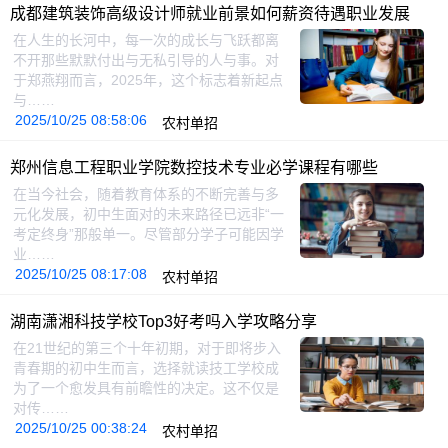
成都建筑装饰高级设计师就业前景如何薪资待遇职业发展
在人生的长河中，每一次的成长与飞跃都离
不开那些默默付出与无私引导的人与事。对
于郑燕翔而言，2025年，这个标志着新起点
与……
2025/10/25 08:58:06
农村单招
郑州信息工程职业学院数控技术专业必学课程有哪些
在当今社会，随着教育体系的不断完善与多
元化发展，初中生面对的未来路径已远非“一
考定终身”那般单一。尽管部分学子可能因学
业……
2025/10/25 08:17:08
农村单招
湖南潇湘科技学校Top3好考吗入学攻略分享
在21世纪的第三个十年初期，对于即将步入
青春期的初中生而言，选择就读技工学校成
为了一个愈发具有前瞻性的决定。这不仅是
对传……
2025/10/25 00:38:24
农村单招