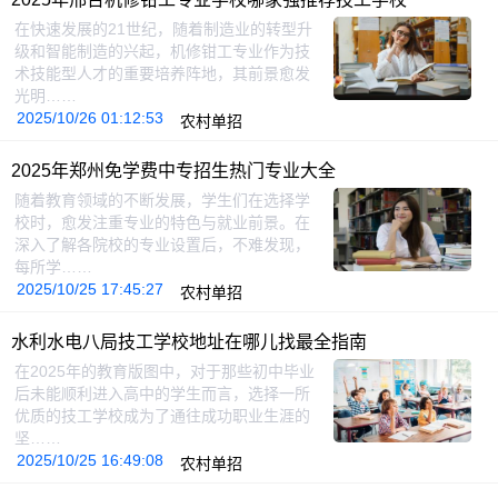
在快速发展的21世纪，随着制造业的转型升
级和智能制造的兴起，机修钳工专业作为技
术技能型人才的重要培养阵地，其前景愈发
光明……
2025/10/26 01:12:53
农村单招
2025年郑州免学费中专招生热门专业大全
随着教育领域的不断发展，学生们在选择学
校时，愈发注重专业的特色与就业前景。在
深入了解各院校的专业设置后，不难发现，
每所学……
2025/10/25 17:45:27
农村单招
水利水电八局技工学校地址在哪儿找最全指南
在2025年的教育版图中，对于那些初中毕业
后未能顺利进入高中的学生而言，选择一所
优质的技工学校成为了通往成功职业生涯的
坚……
2025/10/25 16:49:08
农村单招