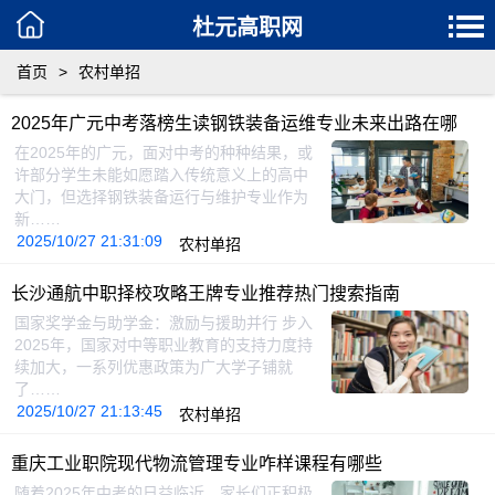
杜元高职网
首页
>
农村单招
2025年广元中考落榜生读钢铁装备运维专业未来出路在哪
在2025年的广元，面对中考的种种结果，或
许部分学生未能如愿踏入传统意义上的高中
大门，但选择钢铁装备运行与维护专业作为
新……
2025/10/27 21:31:09
农村单招
长沙通航中职择校攻略王牌专业推荐热门搜索指南
国家奖学金与助学金：激励与援助并行 步入
2025年，国家对中等职业教育的支持力度持
续加大，一系列优惠政策为广大学子铺就
了……
2025/10/27 21:13:45
农村单招
重庆工业职院现代物流管理专业咋样课程有哪些
随着2025年中考的日益临近，家长们正积极