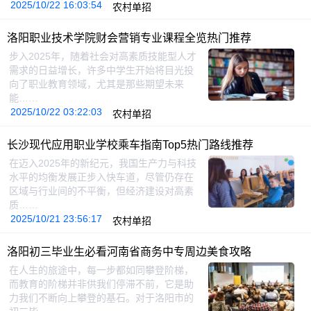
2025/10/22 16:03:54
农村单招
洛阳职业技术学院财会营销专业课程全览热门推荐
步入2025年，随着社会对高素质技能型人才
需求的日益增长，许多中学生开始将目光投
向了职业教育领域，尤其是那些期望未来
能……
2025/10/22 03:22:03
农村单招
长沙现代应用职业学校乘车指南Top5热门路线推荐
在迈入2025年的新纪元，我国生产力与科技
水平的均衡发展正步入快车道，尽管仍存在
区域与行业间的不平衡，但经济建设对高素
质……
2025/10/21 23:56:17
农村单招
洛阳初三毕业生必看河南省商务中专周边美食攻略
在人生的旅途中，每一步都如同攀登阶梯，
而教育的阶梯并非供我们停滞不前，它是助
力我们不断向上攀登的基石。对于洛阳市的