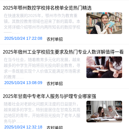
2025年鄂州数控学校排名榜单全览热门精选
在快速发展的2025年，鄂州市作为教育重
镇，其数控教育领域也迎来了新的篇章。本
文将详细介绍鄂州市内两所知名的数控学校
——……
2025/10/24 17:22:08
农村单招
2025年宿州工业学校招生要求及热门专业人数详解值得一看
在当今社会，随着教育多元化的发展，越来
越多的中学生开始将目光投向职业教育，寻
求一条既能实现个人价值又能满足市场需求
的教育……
2025/10/24 13:08:09
农村单招
2025年甘南中专老年人服务与护理专业哪家强
随着社会对老龄化问题关注度的日益提升，
越来越多的学生，特别是居住在甘南及其周
边地区的青年，开始将目光投向了老年人服
务与护……
2025/10/24 12:32:18
农村单招