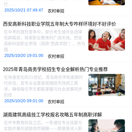
行……
2025/10/21 07:49:47
农村单招
西安高新科技职业学院五年制大专咋样环境好不好评价
在中考的激烈竞争中，部分考生或许会选择
另辟蹊径，探索职业教育的广阔天地。西安
高新科技职业学院（简称“西高学院”），作为
国……
2025/10/20 19:01:00
农村单招
2025年青岛商务学校招生专业全解析热门专业推荐
在快速变化的21世纪，青岛商务学校紧跟时
代步伐，其专业设置紧密围绕市场用工需
求，确保每位学生都能掌握与社会发展同步
的技……
2025/10/20 09:01:00
农村单招
湖南建筑高级技工学校报名攻略五年制高职详解
在中专教育阶段之后，一条通往专业技能与
实践并重的道路悄然铺展——那便是进入职