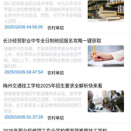
四川宜宾南溪职业技术学校，作为众多学子
梦寐以求的教育殿堂，其卓越的声誉早已在
业界内外传为佳话。然而，对于许多即将踏
入这所……
2025/10/26 04:56:05
农村单招
长沙经贸职业中专全日制统招报名攻略一键获取
随着时代的发展，尽管高等教育普及率逐年
上升，但大学毕业生面临的就业挑战依旧严
峻。相比之下，优质的中等职业教育以其明
确的职……
2025/10/26 04:47:54
农村单招
梅州交通技工学校2025年招生要求全解析快来看
随着教育领域的不断发展和多元化，各所学
校的招生政策也随之调整，以适应新时代的
需求。对于即将步入职业教育阶段的同学们
而言，……
2025/10/26 01:37:28
农村单招
2025年邢台机修钳工专业学校哪家强推荐技工学校