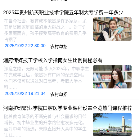
2025年贵州航天职业技术学院五年制大专学费一年多少
在当今社会，教育成本依然是许多家庭，尤
其是贫困家庭面临的重大挑战之一。对于许
多家庭而言，孩子接受高等教育的费用几乎
占据了……
2025/10/22 22:30:00
农村单招
湘府传媒技工学校入学指南女生比例揭秘必看
深造之路，无限可能 步入2025年，中职学生
在完成学业后，依然拥有广阔的深造空间。
他们不仅可以通过对口高考，考取大学本
科……
2025/10/22 19:21:34
农村单招
河南护理职业学院口腔医学专业课程设置全览热门课程推荐
随着教育体系的不断完善与社会需求的日益
增长，初中毕业生的升学路径愈发多元化。
面对中考的筛选，未能直接升入高中的学生
往往……