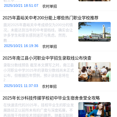
初三毕……
2025/10/21 18:51:07
农村单招
2025年嘉峪关中考200分能上哪些热门职业学校推荐
面对2025年嘉峪关中考成绩仅为200分的情
况，未能达到当年的中考提档线，确实会让
许多学生和家长感到迷茫与焦虑。然而，
教……
2025/10/21 16:19:36
农村单招
2025年南江县小河职业中学招生录取线公布快查
录取分数线预告 截至本文撰写之时，南江县
小河职业中学2025年的录取分数线尚未正式
公布，但根据历年惯例，预计该信息将在
2……
2025/10/21 11:37:03
农村单招
2025年长沙科技传媒学校初中毕业生宿舍食堂全攻略
在快速迭代的2025年，技校毕业生的职业发
展路径正以前所未有的广度与深度拓展，不
再局限于传统技术领域的疆界。随着互联网