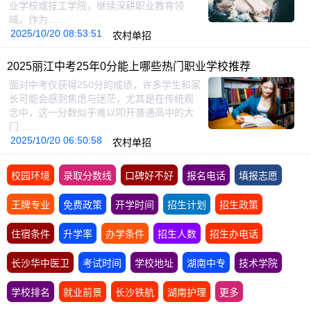
业学校或技工学院，继续深耕职业教育领
域。作为……
2025/10/20 08:53:51
农村单招
2025丽江中考25年0分能上哪些热门职业学校推荐
面对中考仅获得250分的成绩，许多学生和家
长可能会感到焦虑与迷茫，尤其是在传统观
念中，这一分数似乎难以叩开普通高中的大
门……
2025/10/20 06:50:58
农村单招
校园环境
录取分数线
口碑好不好
报名电话
填报志愿
王牌专业
免费政策
开学时间
招生计划
招生政策
住宿条件
升学率
办学条件
招生人数
招生办电话
长沙华中医卫
考试时间
学校地址
湖南中专
技术学院
学校排名
就业前景
长沙铁航
湖南护理
更多