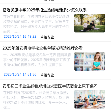
临沧民族中学2025年招生热线电话多少怎么联系
在数字化时代，学校的官方网站不仅是获取
权威信息的窗口，更是连接学生、家长与学
校的桥梁。对于即将步入高中生涯的学子们
而言，……
2025/10/24 16:49:22
单招专业
2025年雅安机电学校全名单曝光精选推荐必看
一、2025雅安机电学校名单一览表 随着教育
事业的不断发展，2025年的雅安地区汇聚了
多所优质的机电学校，为学生提供了多……
2025/10/24 14:51:36
单招专业
安阳初三毕业生必看郑州白求恩医学院宿舍上床下桌吗
在日新月异的2025年，社会竞争愈发激烈，
但请记住，每一份超越常人的努力，都是通
往成功路上不可或缺的阶梯。多一份汗水，
你……