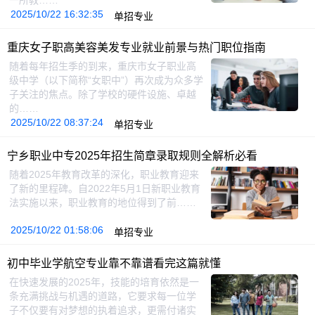
一所教……
2025/10/22 16:32:35
单招专业
重庆女子职高美容美发专业就业前景与热门职位指南
随着每年招生季的到来，重庆市女子职业高
级中学（以下简称“女职中”）再次成为众多学
子关注的焦点。除了学校的硬件设施、卓越
的……
2025/10/22 08:37:24
单招专业
宁乡职业中专2025年招生简章录取规则全解析必看
随着2025年教育改革的深化，职业教育迎来
了新的里程碑。自2022年5月1日新职业教育
法实施以来，职业教育的地位得到了前……
2025/10/22 01:58:06
单招专业
初中毕业学航空专业靠不靠谱看完这篇就懂
在快速发展的2025年，技能的培育依然是一
条充满挑战与机遇的道路，它要求每一位学
子不仅要有对梦想的执着追求，更需付诸实