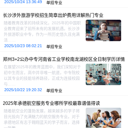
2025/10/24 13:36:49
单招专业
长沙涉外旅游学校招生简章出炉费用详解热门专业
随着教育改革的持续深化，2025年的中国职
业教育迎来了前所未有的发展机遇。长沙涉
外旅游职业中专，作为一所历史悠久且充满
活……
2025/10/23 08:02:21
单招专业
郑州3+2公办中专河南省工业学校南龙湖校区全日制学历详情
在展望2025年的教育蓝图中，我们深知对于
初中生而言，高中并非唯一航道，中专院校
以其专业的技能培养路径，正成为连接校园
与……
2025/10/22 19:20:32
单招专业
2025年承德航空服务专业哪所学校最靠谱值得读
随着航空业的蓬勃发展，越来越多的学子将
目光投向了充满魅力的航空服务专业。对于
承德地区有志于翱翔蓝天的学子而言，选择