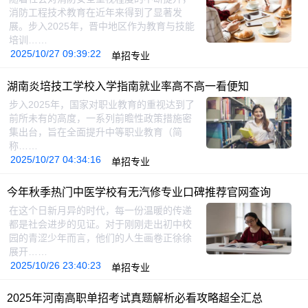
消防工程技术教育在近年来得到了显著发
展。步入2025年，晋中地区作为教育与技能
培训……
2025/10/27 09:39:22
单招专业
湖南炎培技工学校入学指南就业率高不高一看便知
步入2025年，国家对职业教育的重视达到了
前所未有的高度，一系列前瞻性政策措施密
集出台，旨在全面提升中等职业教育（简
称……
2025/10/27 04:34:16
单招专业
今年秋季热门中医学校有无汽修专业口碑推荐官网查询
在这个日新月异的时代，每一份温暖的传递
都是社会进步的见证。对于刚刚走出初中校
园的青涩少年而言，他们的人生画卷正徐徐
展开……
2025/10/26 23:40:23
单招专业
2025年河南高职单招考试真题解析必看攻略超全汇总