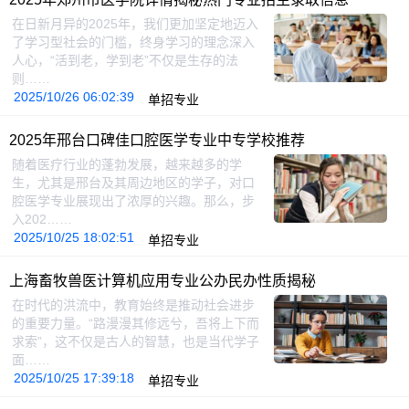
在日新月异的2025年，我们更加坚定地迈入
了学习型社会的门槛，终身学习的理念深入
人心，“活到老，学到老”不仅是生存的法
则……
2025/10/26 06:02:39
单招专业
2025年邢台口碑佳口腔医学专业中专学校推荐
随着医疗行业的蓬勃发展，越来越多的学
生，尤其是邢台及其周边地区的学子，对口
腔医学专业展现出了浓厚的兴趣。那么，步
入202……
2025/10/25 18:02:51
单招专业
上海畜牧兽医计算机应用专业公办民办性质揭秘
在时代的洪流中，教育始终是推动社会进步
的重要力量。“路漫漫其修远兮，吾将上下而
求索”，这不仅是古人的智慧，也是当代学子
面……
2025/10/25 17:39:18
单招专业