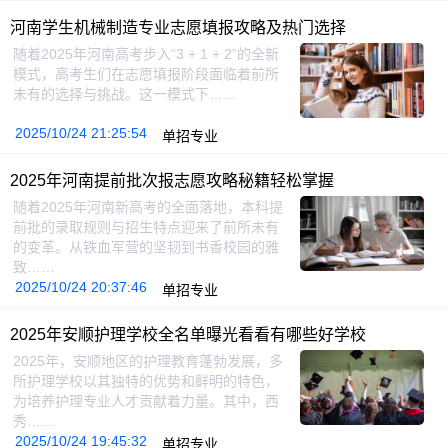
河南学生机械制造专业志愿填报攻略及热门选择
随着2025年河南高考步入“3 + 1 + 2”的全新
模式，高考生们在志愿填报阶段面临着前所
未有的选择与挑战。这一模式下……
2025/10/24 21:25:54
单招专业
2025年河南提前批次报志愿攻略秘籍轻松掌握
随着2025年河南新高考的全面落地，本科提
前批的录取规则与招生特点迎来了前所未有
的变革。从铁血军营的坚韧到书香校园的雅
致……
2025/10/24 20:37:46
单招专业
2025年安顺护理学校全名单曝光看看有哪些好学校
2025年，安顺地区的护理教育蓬勃发展，多
所护理学校以其独特的优势和鲜明的特色，
为培养护理专业人才贡献着力量。其中，西
秀……
2025/10/24 19:45:32
单招专业