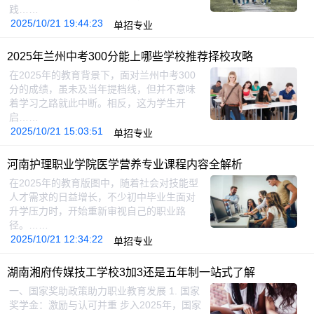
践……
2025/10/21 19:44:23
单招专业
2025年兰州中考300分能上哪些学校推荐择校攻略
在2025年的教育背景下，面对兰州中考300
分的成绩，虽未及当年提档线，但并不意味
着学习之路就此中断。相反，这为学生开
启……
2025/10/21 15:03:51
单招专业
河南护理职业学院医学营养专业课程内容全解析
在2025年的教育版图中，随着社会对技能型
人才需求的日益增长，不少初中毕业生面对
升学压力时，开始重新审视自己的职业路
径。……
2025/10/21 12:34:22
单招专业
湖南湘府传媒技工学校3加3还是五年制一站式了解
一、国家奖助政策助力职业教育发展 1. 国家
奖学金：激励与认可并重 步入2025年，国家