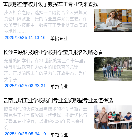
重庆哪些学校开设了数控车工专业快来查找
步入社会之际，选择一个既符合个人兴趣又
具备广阔就业前景的专业显得尤为重要。在
众多专业技能中，数控车工专业以其高度的
技术性……
2025/10/25 11:13:16
单招专业
长沙三联科技职业学校升学宝典报名攻略必看
亲爱的同学们，在21世纪的第三个十年里，
中等职业教育作为高中阶段教育的关键一
环，正以前所未有的活力与开放姿态，为广
大学子……
2025/10/25 08:33:31
单招专业
云南昆明工业学校热门专业全览哪些专业最值得选
随着时代的快速发展与技术的不断革新，云
南昆明工业学校紧跟时代步伐，不断优化与
调整其专业设置，以适应2025年及未来社
会……
2025/10/25 05:34:19
单招专业