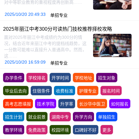
对中等职业教育的重视程度再创新高……
2025/10/20 20:49:33
单招专业
2025年丽江中考300分可读热门技校推荐择校攻略
面对2025年丽江中考成绩约为300分的情
况，结合近年来丽江中考的提档线趋势，这
一分数可能难以直接升入普通高中。然而，
这……
2025/10/20 16:59:09
单招专业
办学条件
学校排名
开学时间
学校地址
招生对象
毕业后去向
住宿条件
收费标准
护理专业
报名时间
高考志愿填报
技术学院
升学率
长沙华中医卫
如何报名
招生计划
就业前景
湖南中专
升学方向
单独招生
教学环境
免费政策
校园环境
口碑好不好
更多