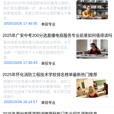
在探讨2025年河南高职单招的备考之路时，
我们首先要明确一点：奋斗并非意味着要历
经艰难险阻，而是日常中的点滴积累与不懈
坚……
2025/10/26 17:46:05
单招专业
2025年广安中考200分选直播电商服务专业前景如何值得读吗
面对未来充满机遇与挑战的就业市场，对于
在2025年中考中取得200多分的学生而言，
选择一个既符合个人兴趣又能顺应时代
发……
2025/10/26 17:30:43
单招专业
2025年怀化消防工程技术学校排名榜单最新热门推荐
随着时代的发展与教育的不断进步，消防工
程技术作为维护社会安全的重要领域，在怀
化地区也迎来了新的发展机遇。本文将为您
详细介……
2025/10/26 16:14:57
单招专业
2025年郑州市医学院详情揭秘热门专业招生录取信息